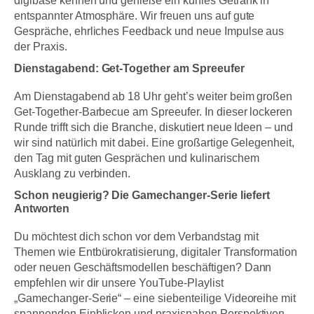
digibase kennen und genieße ein kühles Getränk in
entspannter Atmosphäre. Wir freuen uns auf gute
Gespräche, ehrliches Feedback und neue Impulse aus
der Praxis.
Dienstagabend: Get-Together am Spreeufer
Am Dienstagabend ab 18 Uhr geht’s weiter beim großen
Get-Together-Barbecue am Spreeufer. In dieser lockeren
Runde trifft sich die Branche, diskutiert neue Ideen – und
wir sind natürlich mit dabei. Eine großartige Gelegenheit,
den Tag mit guten Gesprächen und kulinarischem
Ausklang zu verbinden.
Schon neugierig? Die Gamechanger-Serie liefert
Antworten
Du möchtest dich schon vor dem Verbandstag mit
Themen wie Entbürokratisierung, digitaler Transformation
oder neuen Geschäftsmodellen beschäftigen? Dann
empfehlen wir dir unsere YouTube-Playlist
„Gamechanger-Serie“ – eine siebenteilige Videoreihe mit
spannenden Einblicken und praxisnahen Perspektiven.