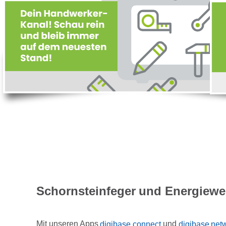
Schornsteinfeger und Energiew
Mit unseren Apps
digibase connect
und
digibase net